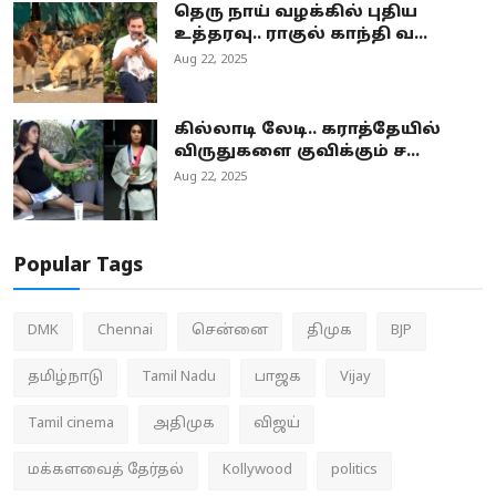
தெரு நாய் வழக்கில் புதிய
உத்தரவு.. ராகுல் காந்தி வ...
Aug 22, 2025
கில்லாடி லேடி.. கராத்தேயில்
விருதுகளை குவிக்கும் ச...
Aug 22, 2025
Popular Tags
DMK
Chennai
சென்னை
திமுக
BJP
தமிழ்நாடு
Tamil Nadu
பாஜக
Vijay
Tamil cinema
அதிமுக
விஜய்
மக்களவைத் தேர்தல்
Kollywood
politics