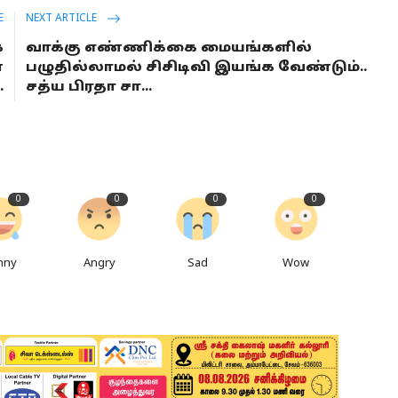
E
NEXT ARTICLE
க
வாக்கு எண்ணிக்கை மையங்களில்
ன
பழுதில்லாமல் சிசிடிவி இயங்க வேண்டும்..
.
சத்ய பிரதா சா...
0
0
0
0
nny
Angry
Sad
Wow