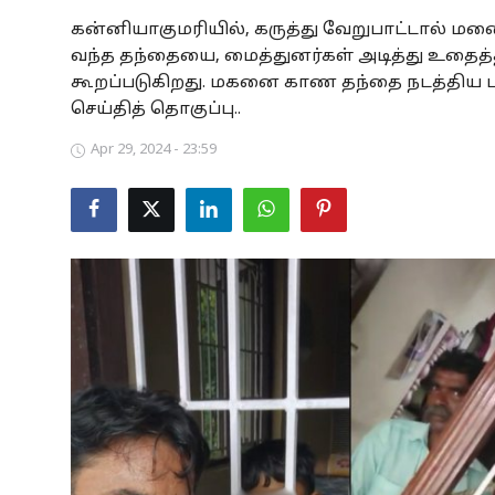
கன்னியாகுமரியில், கருத்து வேறுபாட்டால் 
Business
வந்த தந்தையை, மைத்துனர்கள் அடித்து உதைத்த
Crime
கூறப்படுகிறது. மகனை காண தந்தை நடத்திய பாச
செய்தித் தொகுப்பு..
Tamilnadu
Apr 29, 2024 - 23:59
National
World
Astrology
Spirituality
Weather
Politics