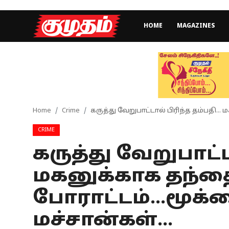
HOME
MAGAZINES
Home
Magazines
Games
Home
Crime
கருத்து வேறுபாட்டால் பிரிந்த தம்பதி...
CRIME
Cinema
கருத்து வேறுபாட்டா
Videos
மகனுக்காக தந்தை
Health
போராட்டம்...மூக்
Sports
மச்சான்கள்...
Special Story