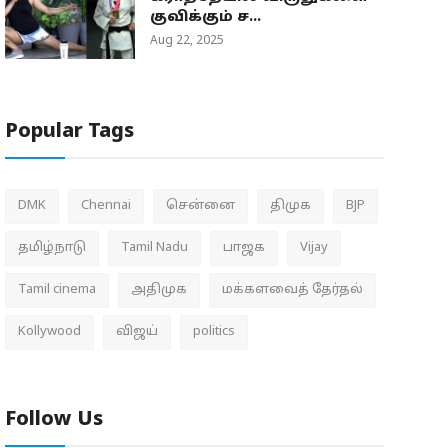
குவிக்கும் ச...
Aug 22, 2025
Popular Tags
DMK
Chennai
சென்னை
திமுக
BJP
தமிழ்நாடு
Tamil Nadu
பாஜக
Vijay
Tamil cinema
அதிமுக
மக்களவைத் தேர்தல்
Kollywood
விஜய்
politics
Follow Us