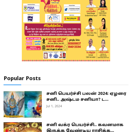
Popular Posts
சனி பெயர்ச்சி பலன் 2024: ஏழரை
சனி.. அஷ்டம சனியா? ட...
Jul 1, 2024
சனி வக்ர பெயர்ச்சி.. கவனமாக
இருக்க வேண்டிய ராசிக்க...