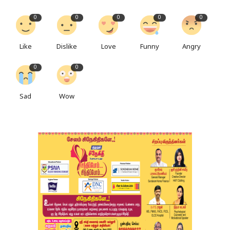
0
0
0
0
0
Like
Dislike
Love
Funny
Angry
0
0
Sad
Wow