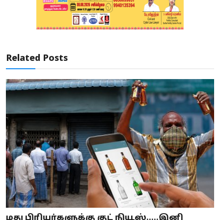
Related Posts
மது பிரியர்களுக்கு குட் நியூஸ்…..இனி