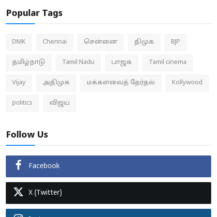
Popular Tags
DMK
Chennai
சென்னை
திமுக
BJP
தமிழ்நாடு
Tamil Nadu
பாஜக
Tamil cinema
Vijay
அதிமுக
மக்களவைத் தேர்தல்
Kollywood
politics
விஜய்
Follow Us
Facebook
X (Twitter)