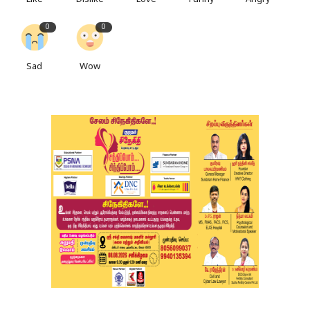
Like
Dislike
Love
Funny
Angry
0
0
Sad
Wow