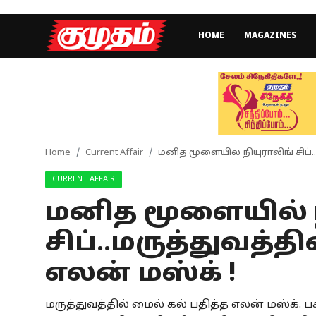
HOME
MAGAZINES
Home
Magazines
Games
Home
Current Affair
மனித மூளையில் நியுராலிங் சிப்.
CURRENT AFFAIR
Cinema
மனித மூளையில் ந
Videos
சிப்..மருத்துவத்த
Health
எலன் மஸ்க் !
Sports
மருத்துவத்தில் மைல் கல் பதித்த எலன் மஸ்க். 
Special Story