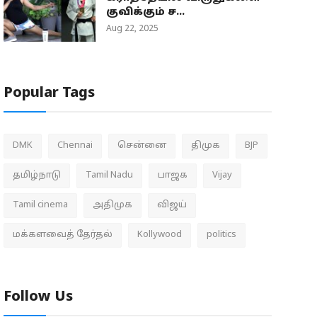
குவிக்கும் ச...
Aug 22, 2025
Popular Tags
DMK
Chennai
சென்னை
திமுக
BJP
தமிழ்நாடு
Tamil Nadu
பாஜக
Vijay
Tamil cinema
அதிமுக
விஜய்
மக்களவைத் தேர்தல்
Kollywood
politics
Follow Us