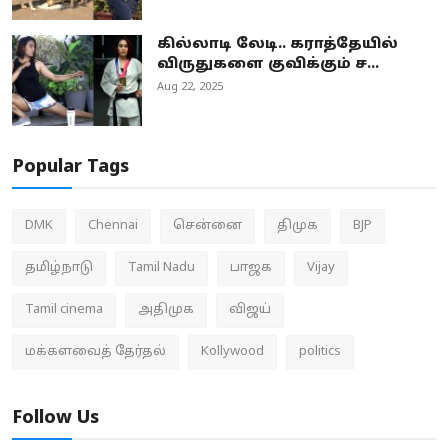
கில்லாடி லேடி.. கராத்தேயில்
விருதுகளை குவிக்கும் ச...
Aug 22, 2025
Popular Tags
DMK
Chennai
சென்னை
திமுக
BJP
தமிழ்நாடு
Tamil Nadu
பாஜக
Vijay
Tamil cinema
அதிமுக
விஜய்
மக்களவைத் தேர்தல்
Kollywood
politics
Follow Us