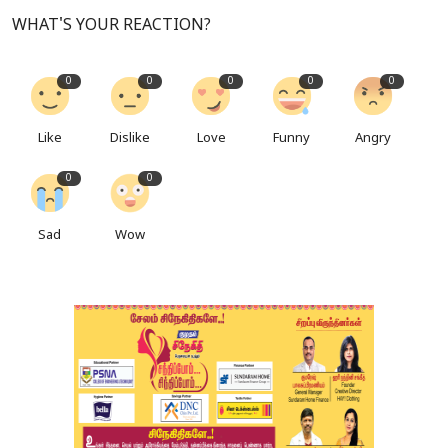
WHAT'S YOUR REACTION?
0
0
0
0
0
Like
Dislike
Love
Funny
Angry
0
0
Sad
Wow