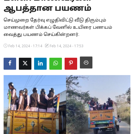
ஆபத்தான பயணம்
Business
செய்முறை தேர்வு எழுதிவிட்டு வீடு திரும்பும்
Crime
மாணவர்கள் பிக்கப் வேனில் உயிரை பணயம்
வைத்து பயணம் செய்கின்றனர்.
Tamilnadu
Feb 14, 2024 - 17:14
Feb 14, 2024 - 17:53
National
World
Astrology
Spirituality
Weather
Politics