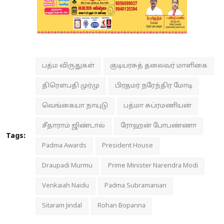
பத்ம விருதுகள்
குடியரசுத் தலைவர் மாளிகை
திரௌபதி முர்மு
பிரதமர் நரேந்திர மோடி
வெங்கையா நாயுடு
பத்மா சுப்ரமணியன்
சீதாராம் ஜிண்டால்
ரோஹன் போபண்ணா
Tags:
Padma Awards
President House
Draupadi Murmu
Prime Minister Narendra Modi
Venkaiah Naidu
Padma Subramanian
Sitaram Jindal
Rohan Bopanna