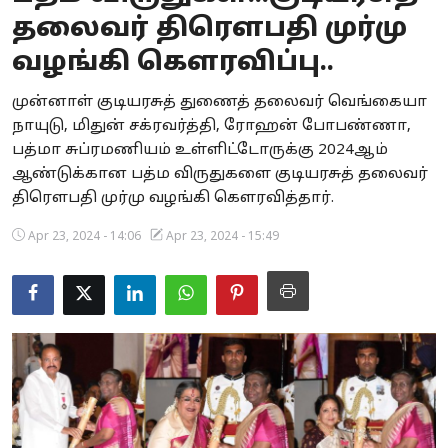
தலைவர் திரௌபதி முர்மு
Business
வழங்கி கௌரவிப்பு..
Crime
முன்னாள் குடியரசுத் துணைத் தலைவர் வெங்கையா
Tamilnadu
நாயுடு, மிதுன் சக்ரவர்த்தி, ரோஹன் போபண்ணா,
பத்மா சுப்ரமணியம் உள்ளிட்டோருக்கு 2024ஆம்
National
ஆண்டுக்கான பத்ம விருதுகளை குடியரசுத் தலைவர்
திரௌபதி முர்மு வழங்கி கௌரவித்தார்.
World
Apr 23, 2024 - 14:06
Apr 23, 2024 - 15:49
Astrology
Spirituality
Weather
Politics