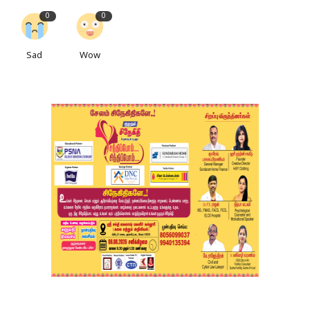
0
0
Sad
Wow