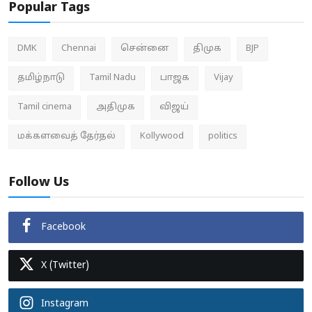
Popular Tags
DMK
Chennai
சென்னை
திமுக
BJP
தமிழ்நாடு
Tamil Nadu
பாஜக
Vijay
Tamil cinema
அதிமுக
விஜய்
மக்களவைத் தேர்தல்
Kollywood
politics
Follow Us
Facebook
X (Twitter)
Instagram