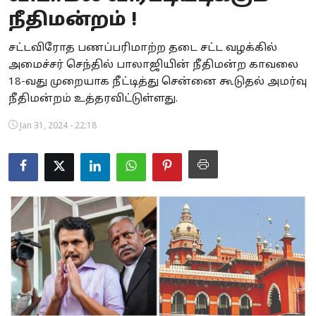
நீதிமன்றம் !
Business
சட்டவிரோத பணப்பரிமாற்ற தடை சட்ட வழக்கில்
Crime
அமைச்சர் செந்தில் பாலாஜியின் நீதிமன்ற காவலை
18-வது முறையாக நீட்டித்து சென்னை கூடுதல் அமர்வு
Tamilnadu
நீதிமன்றம் உத்தரவிட்டுள்ளது.
National
Jan 31, 2024 - 22:18
World
Astrology
Spirituality
Weather
Politics