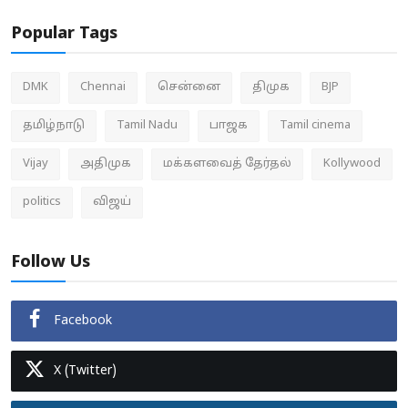
Popular Tags
DMK
Chennai
சென்னை
திமுக
BJP
தமிழ்நாடு
Tamil Nadu
பாஜக
Tamil cinema
Vijay
அதிமுக
மக்களவைத் தேர்தல்
Kollywood
politics
விஜய்
Follow Us
Facebook
X (Twitter)