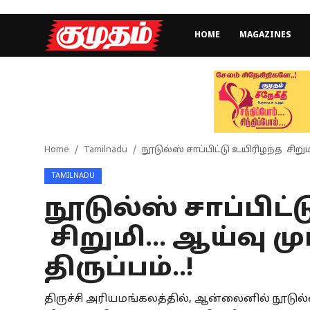
HOME
MAGAZINES
Home
Magazines
Games
Home
Tamilnadu
நூடுல்ஸ் சாப்பிட்டு உயிரிழந்த சிறுமி.
TAMILNADU
Cinema
நூடுல்ஸ் சாப்பிட்
Videos
சிறுமி... ஆய்வு முட
Health
திருப்பம்..!
Sports
திருச்சி அரியமங்கலத்தில், ஆன்லைனில் நூடுல்ஸ
Special Story