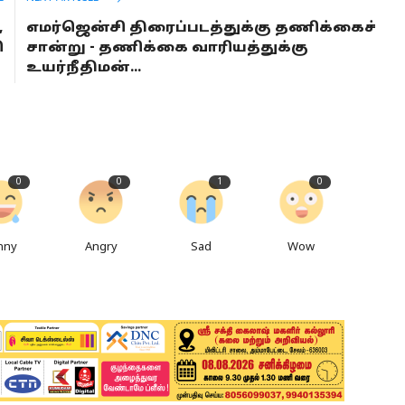
,
எமர்ஜென்சி திரைப்படத்துக்கு தணிக்கைச்
ி
சான்று - தணிக்கை வாரியத்துக்கு
ி
உயர்நீதிமன்...
0
0
1
0
nny
Angry
Sad
Wow