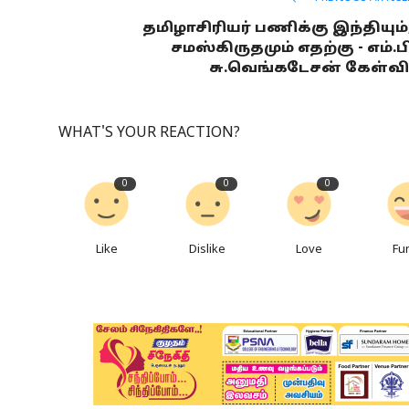
தமிழாசிரியர் பணிக்கு இந்தியும்
சமஸ்கிருதமும் எதற்கு - எம்.ப
சு.வெங்கடேசன் கேள்வ
WHAT'S YOUR REACTION?
0
0
0
Like
Dislike
Love
Fu