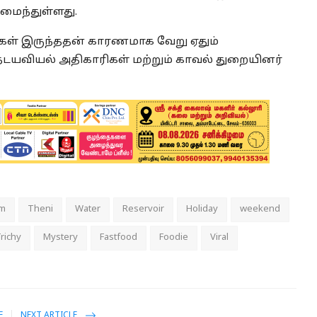
அமைந்துள்ளது.
ுகள் இருந்ததன் காரணமாக வேறு ஏதும்
தடயவியல் அதிகாரிகள் மற்றும் காவல் துறையினர்
m
Theni
Water
Reservoir
Holiday
weekend
richy
Mystery
Fastfood
Foodie
Viral
E
NEXT ARTICLE