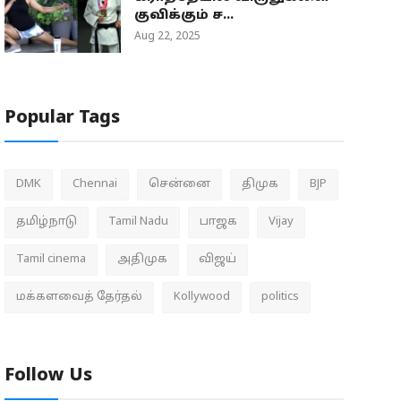
குவிக்கும் ச...
Aug 22, 2025
Popular Tags
DMK
Chennai
சென்னை
திமுக
BJP
தமிழ்நாடு
Tamil Nadu
பாஜக
Vijay
Tamil cinema
அதிமுக
விஜய்
மக்களவைத் தேர்தல்
Kollywood
politics
Follow Us