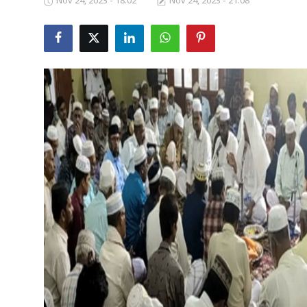
Nov 24, 2023 - 18:02
Nov 24, 2023 - 21:08
Business
Crime
Tamilnadu
National
World
Astrology
Spirituality
Weather
Politics