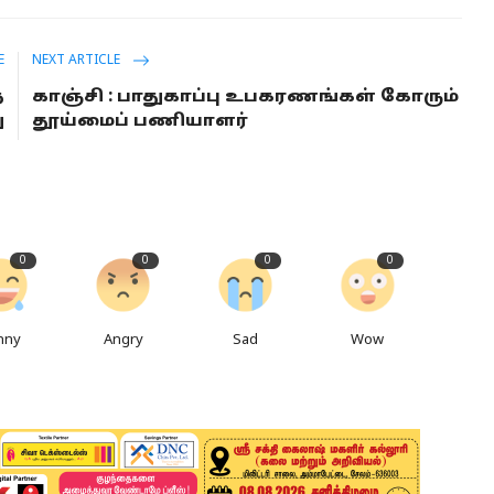
E
NEXT ARTICLE
த
காஞ்சி : பாதுகாப்பு உபகரணங்கள் கோரும்
ு
தூய்மைப் பணியாளர்
0
0
0
0
nny
Angry
Sad
Wow