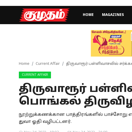
HOME
MAGAZINES
Home
Magazines
Games
Home
Current Affair
திருவாரூர் பள்ளிவாசலில் சர்க்
CURRENT AFFAIR
Cinema
திருவாரூர் பள்ளி
Videos
பொங்கல் திருவிழ
Health
நூற்றுக்கணக்கான பாத்திரங்களில் பாச்சோறு எ
Sports
துவா ஓதி வழிபட்டனர்.
Special Story