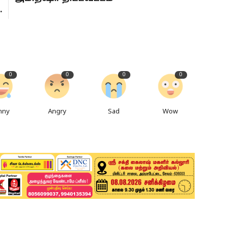
.
0
0
0
0
nny
Angry
Sad
Wow