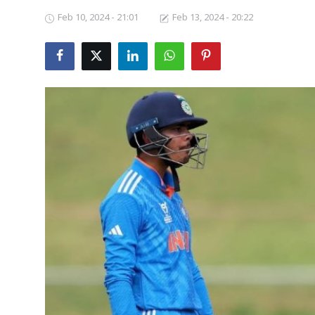
Feb 10, 2024 - 21:01
Feb 13, 2024 - 20:22
Business
Crime
Tamilnadu
National
World
Astrology
Spirituality
Weather
Politics