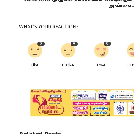
அண்ண..
WHAT'S YOUR REACTION?
0
0
0
Like
Dislike
Love
Fu