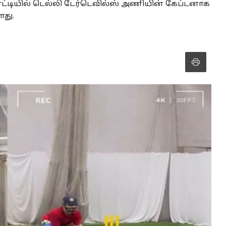
போட்டியில் டெல்லி டேர்டெவில்ஸ் அணியின் கேப்டனாக
து.