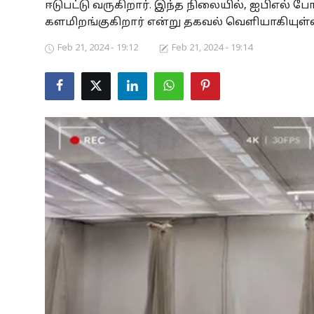
ஈடுபட்டு வருகிறார். இந்த நிலையில், ஐபிஎல் 
Business
களமிறங்குகிறார் என்று தகவல் வெளியாகியுள்ள
Feb 21, 2024 - 19:12
Feb 21, 2024 - 19:14
Crime
Tamilnadu
National
World
Astrology
Spirituality
Weather
Politics