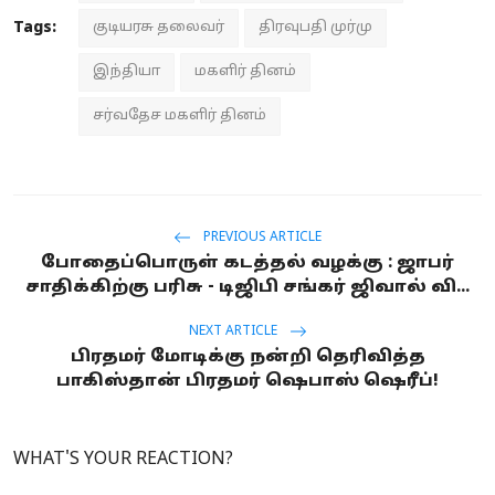
Tags:
குடியரசு தலைவர்
திரவுபதி முர்மு
இந்தியா
மகளிர் தினம்
சர்வதேச மகளிர் தினம்
PREVIOUS ARTICLE
போதைப்பொருள் கடத்தல் வழக்கு : ஜாபர்
சாதிக்கிற்கு பரிசு - டிஜிபி சங்கர் ஜிவால் வி...
NEXT ARTICLE
பிரதமர் மோடிக்கு நன்றி தெரிவித்த
பாகிஸ்தான் பிரதமர் ஷெபாஸ் ஷெரீப்!
WHAT'S YOUR REACTION?