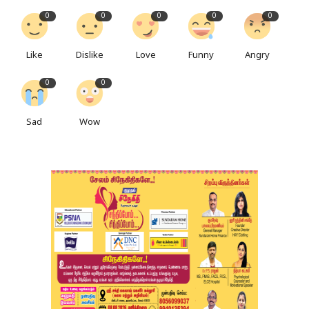
0
0
0
0
0
Like
Dislike
Love
Funny
Angry
0
0
Sad
Wow