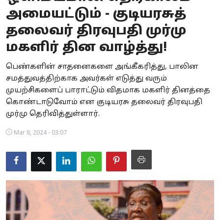
அமையட்டும் - குடியரசுத்
Business
தலைவர் திரவுபதி முர்மு
Crime
மகளிர் தின வாழ்த்து!
Tamilnadu
பெண்களின் சாதனைகளை அங்கீகரித்து, பாலின
சமத்துவத்திற்காக அவர்கள் எடுத்து வரும்
National
முயற்சிகளைப் பாராட்டும் விதமாக மகளிர் தினத்தை
World
கொண்டாடுவோம் என குடியரசு தலைவர் திரவுபதி
முர்மு தெரிவித்துள்ளார்.
Astrology
Mar 8, 2024 - 03:07
Spirituality
Weather
Politics