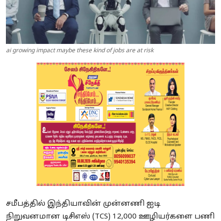
ai growing impact maybe these kind of jobs are at risk
சமீபத்தில் இந்தியாவின் முன்னணி ஐடி
நிறுவனமான டிசிஎஸ் (TCS) 12,000 ஊழியர்களை பணி