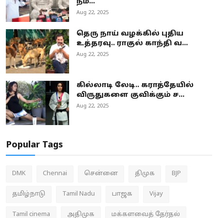
நம...
Aug 22, 2025
தெரு நாய் வழக்கில் புதிய
உத்தரவு.. ராகுல் காந்தி வ...
Aug 22, 2025
கில்லாடி லேடி.. கராத்தேயில்
விருதுகளை குவிக்கும் ச...
Aug 22, 2025
Popular Tags
DMK
Chennai
சென்னை
திமுக
BJP
தமிழ்நாடு
Tamil Nadu
பாஜக
Vijay
Tamil cinema
அதிமுக
மக்களவைத் தேர்தல்