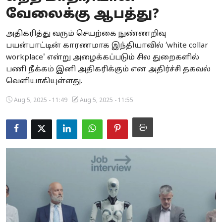
வேலைக்கு ஆபத்து?
Business
அதிகரித்து வரும் செயற்கை நுண்ணறிவு
Crime
பயன்பாட்டின் காரணமாக இந்தியாவில் ‘white collar
workplace' என்று அழைக்கப்படும் சில துறைகளில்
Tamilnadu
பணி நீக்கம் இனி அதிகரிக்கும் என அதிர்ச்சி தகவல்
National
வெளியாகியுள்ளது.
Aug 5, 2025 - 11:49
Aug 5, 2025 - 11:55
World
Astrology
Spirituality
Weather
Politics