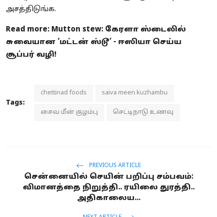
அசத்திடுங்க.
Read more:
Mutton stew: கேரளா ஸ்டைலில்
சுவையான ‘மட்டன் ஸ்டூ’ - ஈஸியா செய்ய
சூப்பர் வழி!
chettinad foods
saiva meen kuzhambu
Tags:
சைவ மீன் குழம்பு
செட்டிநாடு உணவு
PREVIOUS ARTICLE
சென்னையில் செயின் பறிப்பு சம்பவம்:
விமானத்தை நிறுத்தி.. ரயிலை துரத்தி..
அதிகாலைய...