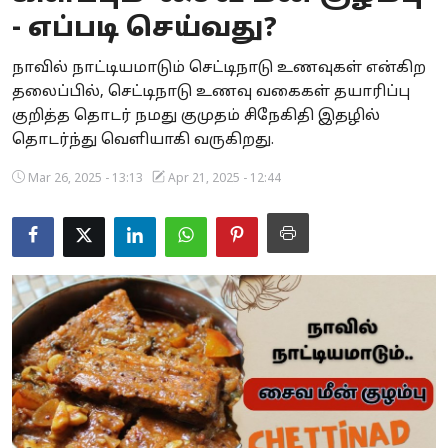
- எப்படி செய்வது?
Business
நாவில் நாட்டியமாடும் செட்டிநாடு உணவுகள் என்கிற
Crime
தலைப்பில், செட்டிநாடு உணவு வகைகள் தயாரிப்பு
குறித்த தொடர் நமது குமுதம் சிநேகிதி இதழில்
Tamilnadu
தொடர்ந்து வெளியாகி வருகிறது.
National
Mar 26, 2025 - 13:13
Apr 21, 2025 - 12:44
World
Astrology
Spirituality
Weather
Politics