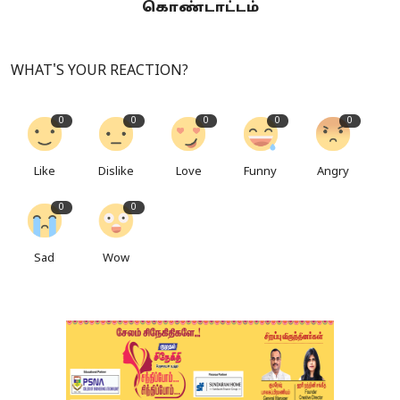
கொண்டாட்டம்
WHAT'S YOUR REACTION?
0
0
0
0
0
Like
Dislike
Love
Funny
Angry
0
0
Sad
Wow