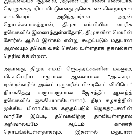
இத்தகையச் சூழலில், அதனையும் சல்லி சல்லியாக
நொறுக்கத் திட்டமிட்டுள்ளது தவெக என்கின்றார்கள்
உள்விவரம் அறிந்தவர்கள். அதன்
தொடக்கமாகத்தான், திமுக எம்.பியின் வாரிசு
தவெகவில் இணைந்துள்ளதோடு, திமுகவின் மெயின்
சோர்ஸ் ஆஃப் இன்கம் என்று கூறப்படும் மதுபான
ஆலையும் தவெக வசம் செல்ல உள்ளதாக தகவல்கள்
தெரிவிக்கின்றன.
அதாவது, திமுக எம்.பி. ஜெகத்ரட்சகனின் மகனும்,
மிகப்பெரிய மதுபான ஆலையான “அக்கார்ட்
டிஸ்டில்லரீஸ் அண்ட் புரூவரீஸ் பிரைவேட் லிமிடெட்”
நிர்வகித்து வருபவருமான ஜே.சந்தீப் ஆனந்த்
தவெகவில் ஐக்கியமாகியுள்ளார். திமு கழகத்தின்
முக்கிய பினாமியாக கருதப்படும் ஜெகத்ரட்சனின்
வாரிசே இப்படி தவெகவிற்கு தாவியுள்ளதால்
அறிவாலயமே ஆட்டம் காணத்
தொடங்கியுள்ளதாகவும், இதனால் மதுபான