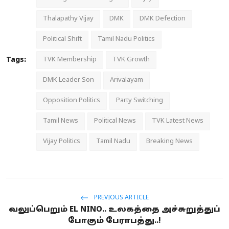
Thalapathy Vijay
DMK
DMK Defection
Political Shift
Tamil Nadu Politics
Tags:
TVK Membership
TVK Growth
DMK Leader Son
Arivalayam
Opposition Politics
Party Switching
Tamil News
Political News
TVK Latest News
Vijay Politics
Tamil Nadu
Breaking News
PREVIOUS ARTICLE
வலுப்பெறும் EL NINO.. உலகத்தை அச்சுறுத்துப்
போகும் பேராபத்து..!