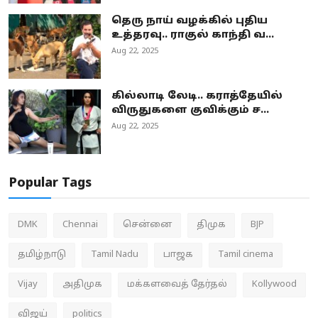
தெரு நாய் வழக்கில் புதிய
உத்தரவு.. ராகுல் காந்தி வ...
Aug 22, 2025
கில்லாடி லேடி.. கராத்தேயில்
விருதுகளை குவிக்கும் ச...
Aug 22, 2025
Popular Tags
DMK
Chennai
சென்னை
திமுக
BJP
தமிழ்நாடு
Tamil Nadu
பாஜக
Tamil cinema
Vijay
அதிமுக
மக்களவைத் தேர்தல்
Kollywood
விஜய்
politics