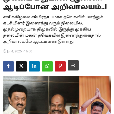
ஆடிப்போன அறிவாலயம்..!
Business
சனிக்கிழமை சம்பிரதாயமாக தவெகவில் மாற்றுக்
Crime
கட்சியினர் இணைந்து வரும் நிலையில்,
முதல்முறையாக திமுகவில் இருந்து முக்கிய
Tamilnadu
தலையின் மகன் தவெகவில் இணைந்துள்ளதால்
National
அறிவாலயமே ஆட்டம் கண்டுள்ளது.
Jul 4, 2026 - 16:00
World
Astrology
Spirituality
Weather
Politics