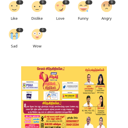
3
0
0
0
0
Like
Dislike
Love
Funny
Angry
0
0
Sad
Wow