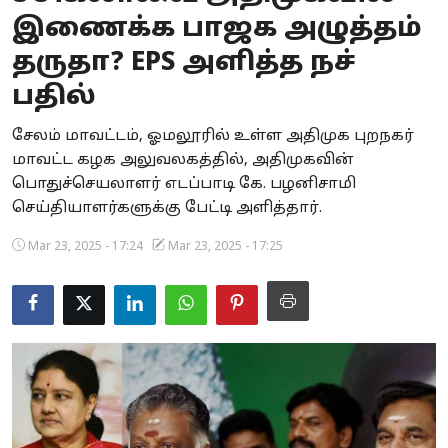
இணைக்க பாஜக அழுத்தம்
Business
தருதா? EPS அளித்த நச்
Crime
பதில்
Tamilnadu
சேலம் மாவட்டம், ஓமலூரில் உள்ள அதிமுக புறநகர்
மாவட்ட கழக அலுவலகத்தில், அதிமுகவின்
National
பொதுச்செயலாளர் எடப்பாடி கே. பழனிசாமி
World
செய்தியாளர்களுக்கு பேட்டி அளித்தார்.
Mar 23, 2025 - 17:24
Mar 23, 2025 - 17:25
Astrology
Spirituality
Weather
Politics