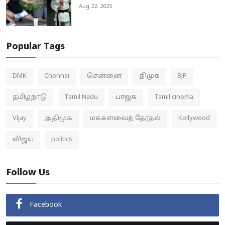
Aug 22, 2025
Popular Tags
DMK
Chennai
சென்னை
திமுக
BJP
தமிழ்நாடு
Tamil Nadu
பாஜக
Tamil cinema
Vijay
அதிமுக
மக்களவைத் தேர்தல்
Kollywood
விஜய்
politics
Follow Us
Facebook