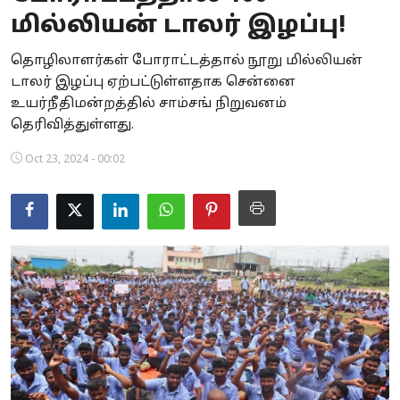
மில்லியன் டாலர் இழப்பு!
Business
தொழிலாளர்கள் போராட்டத்தால் நூறு மில்லியன்
Crime
டாலர் இழப்பு ஏற்பட்டுள்ளதாக சென்னை
உயர்நீதிமன்றத்தில் சாம்சங் நிறுவனம்
Tamilnadu
தெரிவித்துள்ளது.
National
Oct 23, 2024 - 00:02
World
Astrology
Spirituality
Weather
Politics