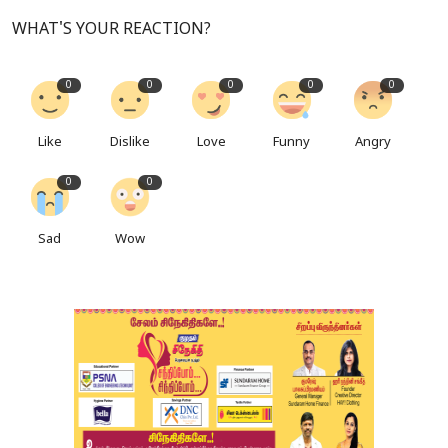
WHAT'S YOUR REACTION?
0
0
0
0
0
Like
Dislike
Love
Funny
Angry
0
0
Sad
Wow