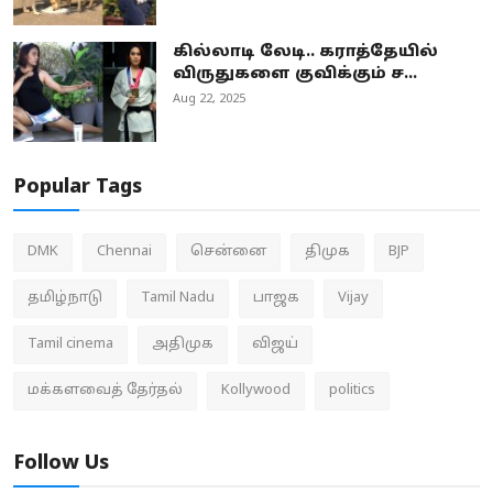
கில்லாடி லேடி.. கராத்தேயில்
விருதுகளை குவிக்கும் ச...
Aug 22, 2025
Popular Tags
DMK
Chennai
சென்னை
திமுக
BJP
தமிழ்நாடு
Tamil Nadu
பாஜக
Vijay
Tamil cinema
அதிமுக
விஜய்
மக்களவைத் தேர்தல்
Kollywood
politics
Follow Us