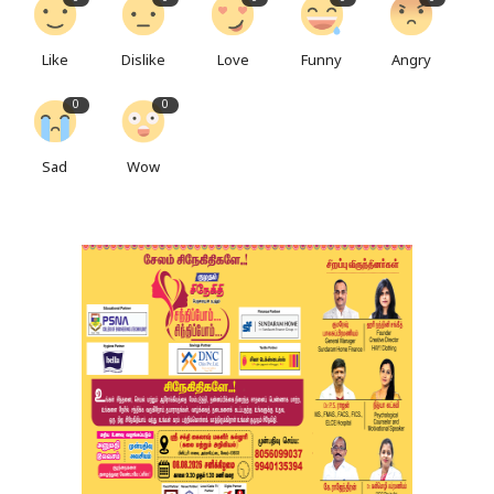
Like
Dislike
Love
Funny
Angry
0
0
Sad
Wow