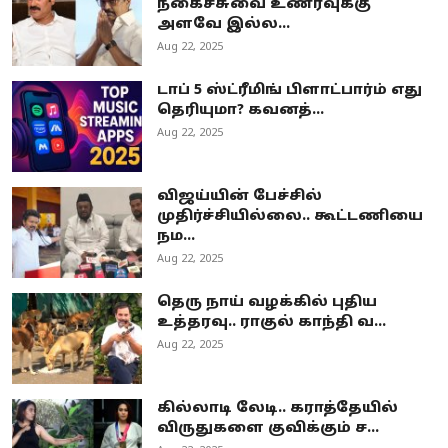
நகைச்சுவை உணர்வுக்கு
அளவே இல்ல...
Aug 22, 2025
டாப் 5 ஸ்ட்ரீமிங் பிளாட்பார்ம் எது
தெரியுமா? கவனத்...
Aug 22, 2025
விஜய்யின் பேச்சில்
முதிர்ச்சியில்லை.. கூட்டணியை
நம...
Aug 22, 2025
தெரு நாய் வழக்கில் புதிய
உத்தரவு.. ராகுல் காந்தி வ...
Aug 22, 2025
கில்லாடி லேடி.. கராத்தேயில்
விருதுகளை குவிக்கும் ச...