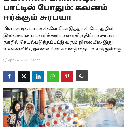
பாட்டில் போதும்: கவனம்
Business
ஈர்க்கும் சுரபயா
Crime
பிளாஸ்டிக் பாட்டில்களே கொடுத்தால், பேருந்தில்
Tamilnadu
இலவசமாக பயணிக்கலாம் என்கிற திட்டம் சுரபயா
நகரில் செயல்படுத்தப்பட்டு வரும் நிலையில் இது
National
உலகளவில் அனைவரின் கவனத்தையும் ஈர்த்துள்ளது.
World
Apr 24, 2025 - 16:22
Astrology
Spirituality
Weather
Politics