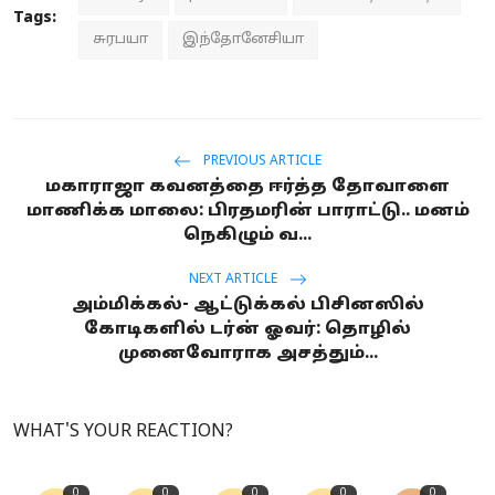
Tags:
சுரபயா
இந்தோனேசியா
PREVIOUS ARTICLE
மகாராஜா கவனத்தை ஈர்த்த தோவாளை
மாணிக்க மாலை: பிரதமரின் பாராட்டு.. மனம்
நெகிழும் வ...
NEXT ARTICLE
அம்மிக்கல்- ஆட்டுக்கல் பிசினஸில்
கோடிகளில் டர்ன் ஓவர்: தொழில்
முனைவோராக அசத்தும்...
WHAT'S YOUR REACTION?
0
0
0
0
0