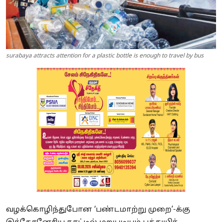
surabaya attracts attention for a plastic bottle is enough to travel by bus
வழக்கொழிந்துபோன ‘பண்டமாற்று முறை’-க்கு