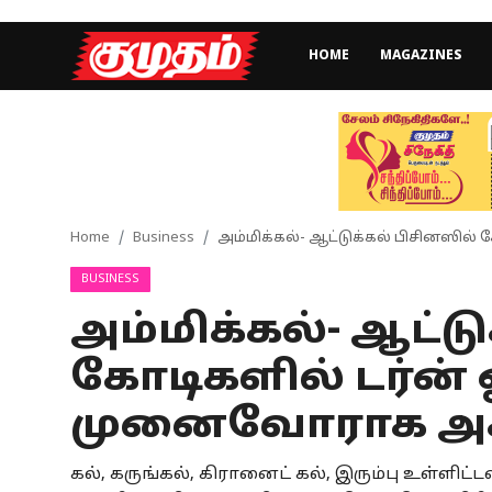
HOME
MAGAZINES
Home
Magazines
Games
Home
Business
அம்மிக்கல்- ஆட்டுக்கல் பிசினஸில்
BUSINESS
Cinema
அம்மிக்கல்- ஆட்ட
Videos
கோடிகளில் டர்ன்
Health
முனைவோராக அசத்
Sports
கல், கருங்கல், கிரானைட் கல், இரும்பு உள்
Special Story