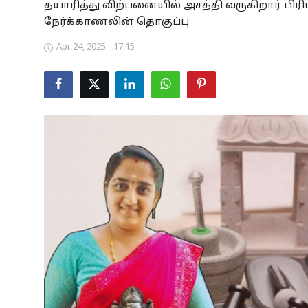
தயாரித்து விற்பனையில் அசத்தி வருகிறார் பி
Business
நேர்க்காணலின் தொகுப்பு
Apr 24, 2025 - 17:15
Crime
Tamilnadu
National
World
Astrology
Spirituality
Weather
Politics