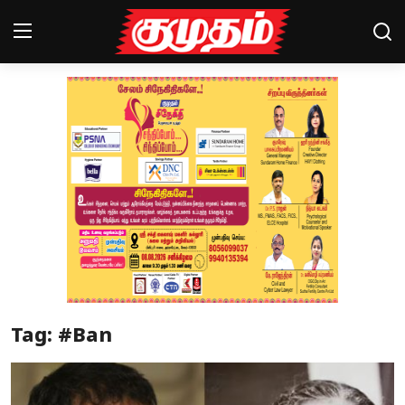
Home
Magazines
Games
Cinema
Videos
Health
Tag: #Ban
Sports
Special Story