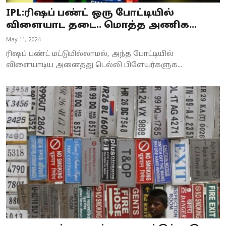
IPL:ரிஷப் பண்ட் ஒரு போட்டியில்
விளையாட தடை.. மொத்த அணிக...
May 11, 2024
ரிஷப் பண்ட் மட்டுமில்லாமல், அந்த போட்டியில்
விளையாடிய அனைத்து டெல்லி பிளேயர்களுக...