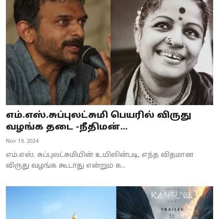
Business
Crime
Tamilnadu
National
World
எம்.எஸ்.சுப்புலட்சுமி பெயரில் விருது
Astrology
வழங்க தடை -நீதிமன்...
Nov 19, 2024
Spirituality
எம்.எஸ். சுப்புலட்சுமியின் உயிலின்படி, எந்த விதமான
Weather
விருது வழங்க கூடாது என்றும் க...
Politics