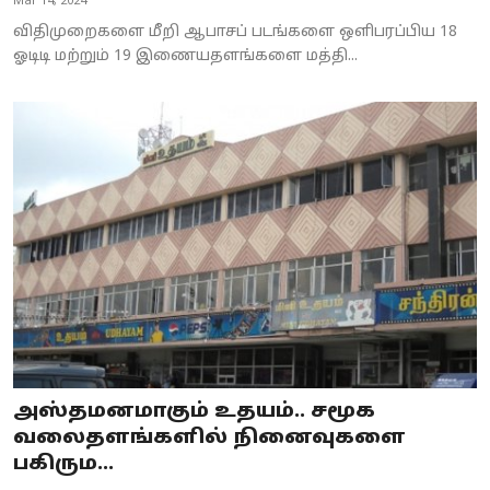
Mar 14, 2024
விதிமுறைகளை மீறி ஆபாசப் படங்களை ஒளிபரப்பிய 18
ஓடிடி மற்றும் 19 இணையதளங்களை மத்தி...
அஸ்தமனமாகும் உதயம்.. சமூக
வலைதளங்களில் நினைவுகளை
பகிரும...