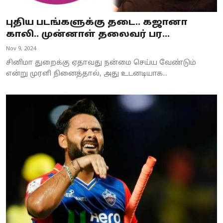
புதிய படங்களுக்கு தடை.. கஜானா
காலி.. முன்னாள் தலைவர் பர...
Nov 9, 2024
சினிமா துறைக்கு ஏதாவது நன்மை செய்ய வேண்டும்
என்று முரளி நினைத்தால், அது உடனடியாக...