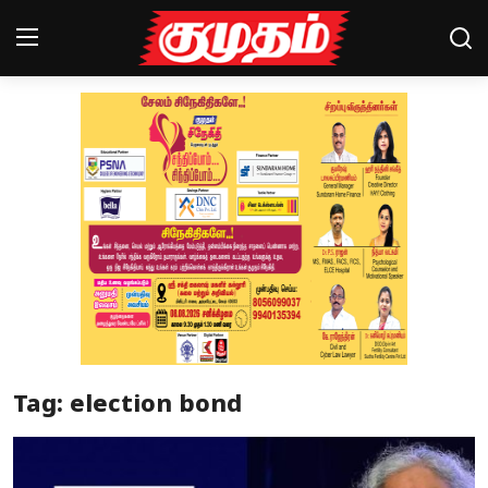
Home
Magazines
Games
Cinema
Videos
Health
Tag: election bond
Sports
Special Story