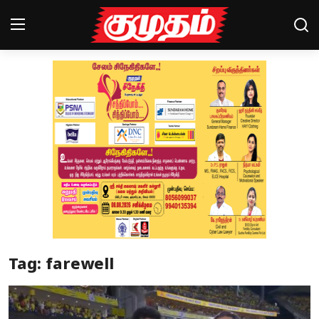
Home
Magazines
Games
Cinema
Videos
Health
Tag: farewell
Sports
Special Story