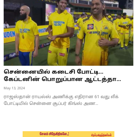
Business
Crime
Tamilnadu
National
World
சென்னையில் கடைசி போட்டி...
Astrology
கேப்டனின் பொறுப்பான ஆட்டத்தா...
May 13, 2024
Spirituality
ராஜஸ்தான் ராயல்ஸ் அணிக்கு எதிரான 61 வது லீக்
Weather
போட்டியில் சென்னை சூப்பர் கிங்ஸ் அண...
Politics