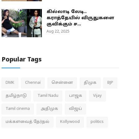
கில்லாடி லேடி..
கராத்தேயில் விருதுகளை
குவிக்கும் ச...
Aug 22, 2025
Popular Tags
DMK
Chennai
சென்னை
திமுக
BJP
தமிழ்நாடு
Tamil Nadu
பாஜக
Vijay
Tamil cinema
அதிமுக
விஜய்
மக்களவைத் தேர்தல்
Kollywood
politics