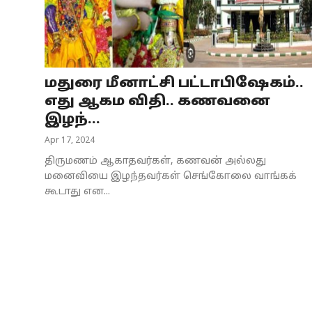
Business
Crime
மதுரை மீனாட்சி பட்டாபிஷேகம்..
Tamilnadu
எது ஆகம விதி.. கணவனை
National
இழந்...
Apr 17, 2024
World
திருமணம் ஆகாதவர்கள், கணவன் அல்லது
Astrology
மனைவியை இழந்தவர்கள் செங்கோலை வாங்கக்
கூடாது என...
Spirituality
Weather
Politics