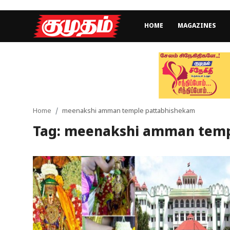
HOME
MAGAZINES
Home
Magazines
Games
Home
meenakshi amman temple pattabhishekam
Tag: meenakshi amman temp
Cinema
Videos
Health
Sports
Special Story