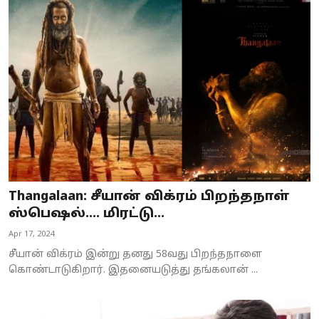
Thangalaan: சீயான் விக்ரம் பிறந்தநாள்
ஸ்பெஷல்…. மிரட்டு...
Apr 17, 2024
சீயான் விக்ரம் இன்று தனது 58வது பிறந்தநாளை
கொண்டாடுகிறார். இதனையடுத்து தங்கலான் ...