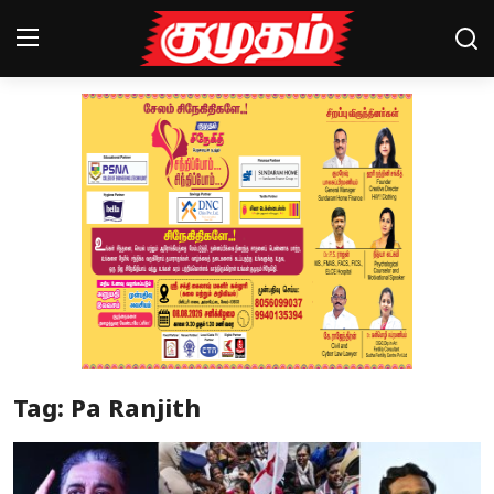
Home
Magazines
Games
Cinema
Videos
Health
Tag: Pa Ranjith
Sports
Special Story