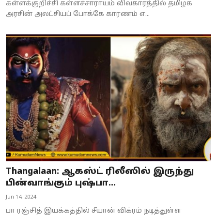
கள்ளக்குறிச்சி கள்ளச்சாராயம் விவகாரத்தில் தமிழக
அரசின் அலட்சியப் போக்கே காரணம் எ...
Thangalaan: ஆகஸ்ட் ரிலீஸில் இருந்து
பின்வாங்கும் புஷ்பா...
Jun 14, 2024
பா ரஞ்சித் இயக்கத்தில் சீயான் விக்ரம் நடித்துள்ள