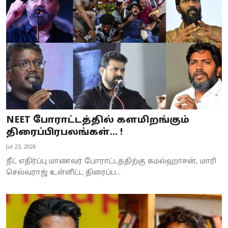
Business
Crime
Tamilnadu
National
World
NEET போராட்டத்தில் களமிறங்கும்
Astrology
திரைப்பிரபலங்கள்... !
Jul 23, 2026
Spirituality
நீட் எதிர்ப்பு மாணவர் போராட்டத்திற்கு கமல்ஹாசன், மாரி
Weather
செல்வராஜ் உள்ளிட்ட திரைப்ப...
Politics