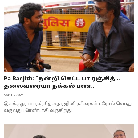
Pa Ranjith: “நன்றி கெட்ட பா ரஞ்சித்…
தலைவரையா நக்கல் பண...
Apr 13, 2024
இயக்குநர் பா ரஞ்சித்தை ரஜினி ரசிகர்கள் ட்ரோல் செய்து
வருவது ட்ரெண்டாகி வருகிறது.