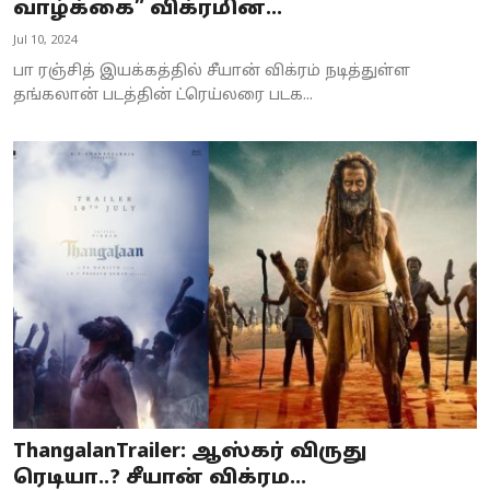
வாழ்க்கை” விக்ரமின...
Jul 10, 2024
பா ரஞ்சித் இயக்கத்தில் சீயான் விக்ரம் நடித்துள்ள
தங்கலான் படத்தின் ட்ரெய்லரை படக...
ThangalanTrailer: ஆஸ்கர் விருது
ரெடியா..? சீயான் விக்ரம...