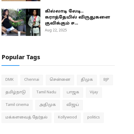
கில்லாடி லேடி..
கராத்தேயில் விருதுகளை
குவிக்கும் ச...
Aug 22, 2025
Popular Tags
DMK
Chennai
சென்னை
திமுக
BJP
தமிழ்நாடு
Tamil Nadu
பாஜக
Vijay
Tamil cinema
அதிமுக
விஜய்
மக்களவைத் தேர்தல்
Kollywood
politics