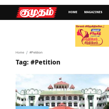
HOME
MAGAZINES
Home
Magazines
Games
Home
#Petition
Tag: #Petition
Cinema
Videos
Health
Sports
Special Story