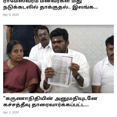
ராமேஸ்வரம் மீனவர்கள் மீது
நடுக்கடலில் தாக்குதல்.. இலங்க...
Apr 9, 2024
"கருணாநிதியின் அனுமதியுடனே
கச்சத்தீவு தாரைவார்க்கப்பட்ட...
Apr 2, 2024