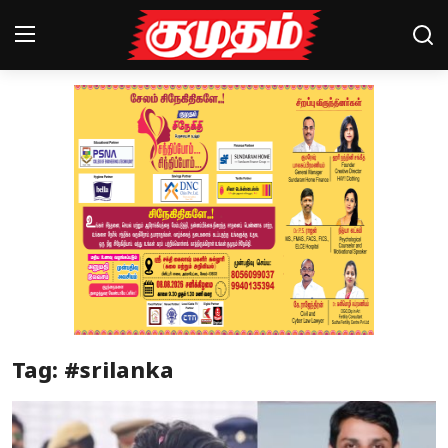
Home
Magazines
Games
Cinema
Videos
Health
Tag: #srilanka
Sports
Special Story