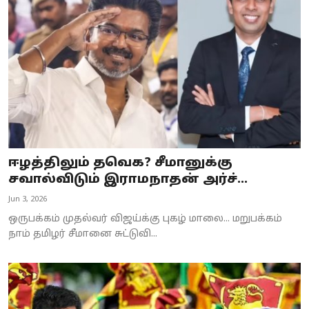
Business
Crime
Tamilnadu
National
World
ஈழத்திலும் தவெக? சீமானுக்கு
Astrology
சவால்விடும் இராமநாதன் அர்ச்...
Jun 3, 2026
Spirituality
ஒருபக்கம் முதல்வர் விஜய்க்கு புகழ் மாலை... மறுபக்கம்
Weather
நாம் தமிழர் சீமானை சுட்டுவி...
Politics