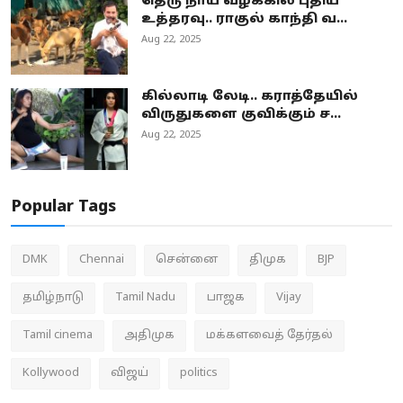
தெரு நாய் வழக்கில் புதிய
உத்தரவு.. ராகுல் காந்தி வ...
Aug 22, 2025
கில்லாடி லேடி.. கராத்தேயில்
விருதுகளை குவிக்கும் ச...
Aug 22, 2025
Popular Tags
DMK
Chennai
சென்னை
திமுக
BJP
தமிழ்நாடு
Tamil Nadu
பாஜக
Vijay
Tamil cinema
அதிமுக
மக்களவைத் தேர்தல்
Kollywood
விஜய்
politics