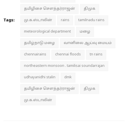
தமிழிசை சௌந்தர்ராஜன்
திமுக
Tags:
மு.க.ஸ்டாலின்
rains
tamilnadu rains
meteorological department
மழை
தமிழ்நாடு மழை
வானிலை ஆய்வு மையம்
chennairains
chennai floods
tn rains
northeastern monsoon . tamilisai soundarrajan
udhayanidhi stalin
dmk
தமிழிசை சௌந்தர்ராஜன்
திமுக
மு.க.ஸ்டாலின்