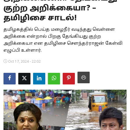
குற்ற அறிக்கையா? –
Business
தமிழிசை சாடல்!
Crime
தமிழகத்தில் பெய்த மழைநீர் வடிந்தது வெள்ளை
Tamilnadu
அறிக்கை என்றால் பிறகு தேங்கியது குற்ற
அறிக்கையா என தமிழிசை சௌந்தர்ராஜன் கேள்வி
National
எழுப்பி உள்ளார்.
World
Oct 17, 2024 - 22:02
Astrology
Spirituality
Weather
Politics