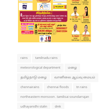
rains
tamilnadu rains
meteorological department
மழை
தமிழ்நாடு மழை
வானிலை ஆய்வு மையம்
chennairains
chennai floods
tn rains
northeastern monsoon . tamilisai soundarrajan
udhayanidhi stalin
dmk