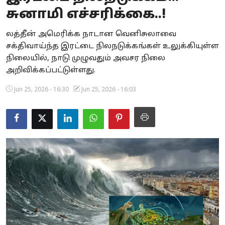
சுனாமி எச்சரிக்கை..!
Business
லத்தீன் அமெரிக்க நாடான வெனிசுலாவை
Crime
சக்திவாய்ந்த இரட்டை நிலநடுக்கங்கள் உலுக்கியுள்ள
நிலையில், நாடு முழுவதும் அவசர நிலை
Tamilnadu
அறிவிக்கப்பட்டுள்ளது.
National
Jun 25, 2026 - 16:30
Jun 25, 2026 - 16:03
World
Astrology
Spirituality
Weather
Politics