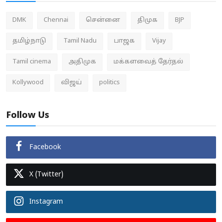
DMK
Chennai
சென்னை
திமுக
BJP
தமிழ்நாடு
Tamil Nadu
பாஜக
Vijay
Tamil cinema
அதிமுக
மக்களவைத் தேர்தல்
Kollywood
விஜய்
politics
Follow Us
Facebook
X (Twitter)
Instagram