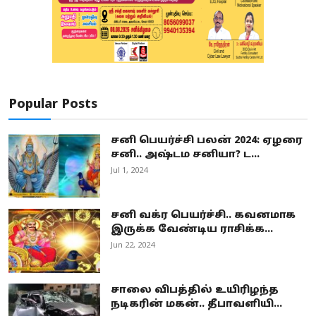
Popular Posts
சனி பெயர்ச்சி பலன் 2024: ஏழரை
சனி.. அஷ்டம சனியா? ட...
Jul 1, 2024
சனி வக்ர பெயர்ச்சி.. கவனமாக
இருக்க வேண்டிய ராசிக்க...
Jun 22, 2024
சாலை விபத்தில் உயிரிழந்த
நடிகரின் மகன்.. தீபாவளியி...