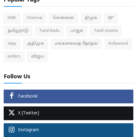
Popular Tags
DMK
Chennai
சென்னை
திமுக
BJP
தமிழ்நாடு
Tamil Nadu
பாஜக
Tamil cinema
Vijay
அதிமுக
மக்களவைத் தேர்தல்
Kollywood
politics
விஜய்
Follow Us
Facebook
X (Twitter)
Instagram