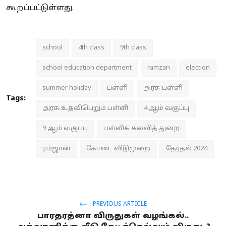
கூறப்பட்டுள்ளது.
school
4th class
9th class
school education department
ramzan
election
summer holiday
பள்ளி
அரசு பள்ளி
Tags:
அரசு உதவிபெறும் பள்ளி
4 ஆம் வகுப்பு
9 ஆம் வகுப்பு
பள்ளிக் கல்வித் துறை
ரம்ஜான்
கோடை விடுமுறை
தேர்தல் 2024
PREVIOUS ARTICLE
பாரதரத்னா விருதுகள் வழங்கல்..