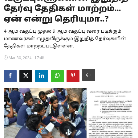
தேர்வு தேதிகள் மாற்றம்...
Business
ஏன் என்று தெரியுமா..?
Crime
4 ஆம் வகுப்பு முதல் 9 ஆம் வகுப்பு வரை படிக்கும்
Tamilnadu
மாணவர்கள் எழுதவிருக்கும் இறுதித் தேர்வுகளின்
தேதிகள் மாற்றப்பட்டுள்ளன.
National
Mar 30, 2024 - 17:48
World
Astrology
Spirituality
Weather
Politics