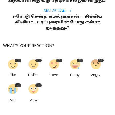
அத்வானிக்கு வீடு தேடிச்செல்லும் விருது..?
NEXT ARTICLE
ஈரோடு சென்ற கமல்ஹாசன்... சிக்கிய
வீடியோ... பரப்புரையின் போது என்ன
நடந்தது..?
WHAT'S YOUR REACTION?
0
0
0
0
12
Like
Dislike
Love
Funny
Angry
0
0
Sad
Wow