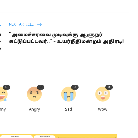
E
NEXT ARTICLE
ய
”அமைச்சரவை முடிவுக்கு ஆளுநர்
ு
கட்டுப்பட்டவர்..” – உயர்நீதிமன்றம் அதிரடி!
ை
0
0
0
0
nny
Angry
Sad
Wow