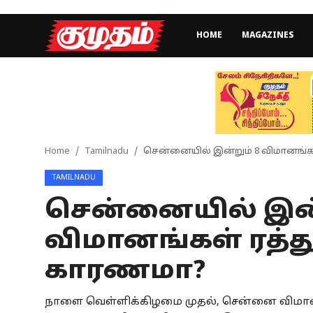
HOME
MAGAZINES
Home
Magazines
Games
Home
Tamilnadu
சென்னையில் இன்றும் 8 விமானங்கள
TAMILNADU
Cinema
சென்னையில் இன்
Videos
விமானங்கள் ரத்து
Health
காரணமா?
Sports
நாளை வெள்ளிக்கிழமை முதல், சென்னை விமா
Special Story