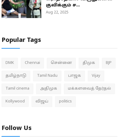
குவிக்கும் ச...
Aug 22, 2025
Popular Tags
DMK
Chennai
சென்னை
திமுக
BJP
தமிழ்நாடு
Tamil Nadu
பாஜக
Vijay
Tamil cinema
அதிமுக
மக்களவைத் தேர்தல்
Kollywood
விஜய்
politics
Follow Us