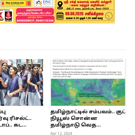
பு
தமிழ்நாட்டில் சம்பவம்.. குட்
ு ரிசல்ட்..
நியூஸ் சொன்ன
ப்.. கட...
தமிழ்நாடு வெத...
Apr 12, 2024