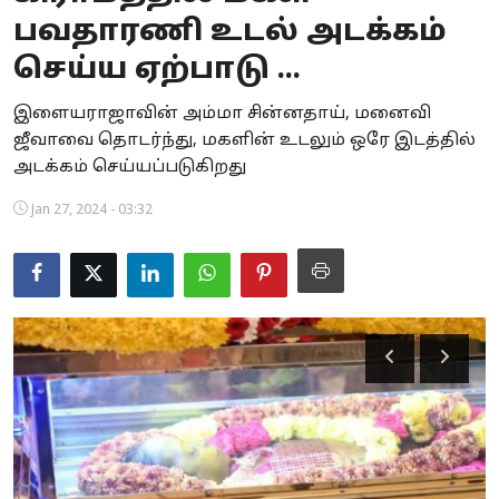
பவதாரணி உடல் அடக்கம்
Business
செய்ய ஏற்பாடு ...
Crime
இளையராஜாவின் அம்மா சின்னதாய், மனைவி
Tamilnadu
ஜீவாவை தொடர்ந்து, மகளின் உடலும் ஒரே இடத்தில்
அடக்கம் செய்யப்படுகிறது
National
Jan 27, 2024 - 03:32
World
Astrology
Spirituality
Weather
Politics