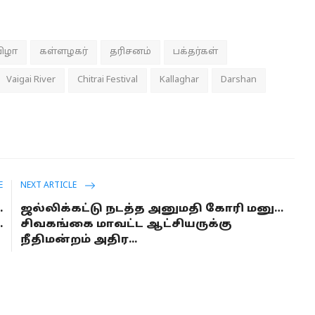
விழா
கள்ளழகர்
தரிசனம்
பக்தர்கள்
Vaigai River
Chitrai Festival
Kallaghar
Darshan
E
NEXT ARTICLE
.
ஜல்லிக்கட்டு நடத்த அனுமதி கோரி மனு…
.
சிவகங்கை மாவட்ட ஆட்சியருக்கு
நீதிமன்றம் அதிர...