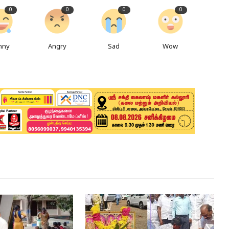
0
0
0
0
nny
Angry
Sad
Wow