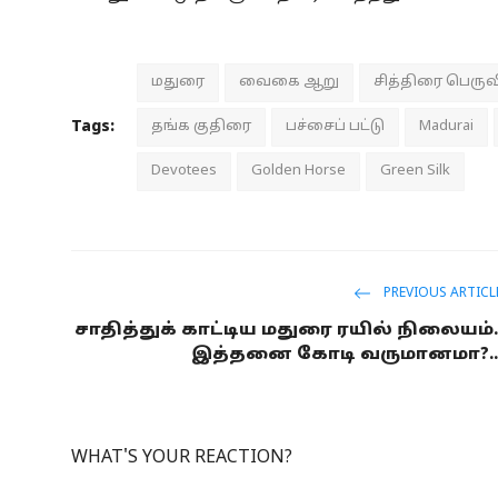
மதுரை
வைகை ஆறு
சித்திரை பெரு
Tags:
தங்க குதிரை
பச்சைப் பட்டு
Madurai
Devotees
Golden Horse
Green Silk
PREVIOUS ARTICL
சாதித்துக் காட்டிய மதுரை ரயில் நிலையம்.
இத்தனை கோடி வருமானமா?..
WHAT'S YOUR REACTION?