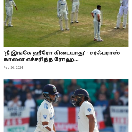
'நீ இங்கே ஹீரோ கிடையாது’ - சர்ஃபராஸ்
கானை எச்சரித்த ரோஹ...
Feb 26, 2024