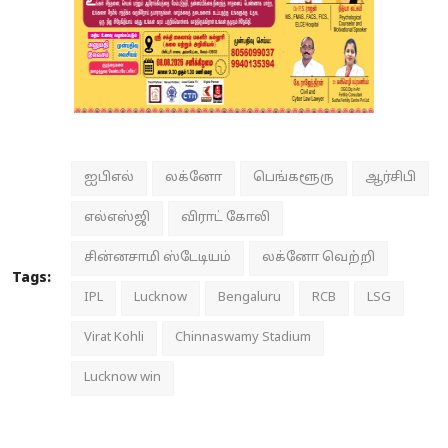
ஐபிஎல்
லக்னோ
பெங்களூரு
ஆர்சிபி
எல்எஸ்ஜி
விராட் கோலி
சின்னசாமி ஸ்டேடியம்
லக்னோ வெற்றி
Tags:
IPL
Lucknow
Bengaluru
RCB
LSG
Virat Kohli
Chinnaswamy Stadium
Lucknow win