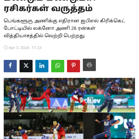
ரசிகர்கள் வருத்தம்
Business
பெங்களூரு அணிக்கு எதிரான ஐபிஎல் கிரிக்கெட்
Crime
போட்டியில் லக்னோ அணி 28 ரன்கள்
வித்தியாசத்தில் வெற்றி பெற்றது.
Tamilnadu
Apr 3, 2024 - 11:23
National
World
Astrology
Spirituality
Weather
Politics