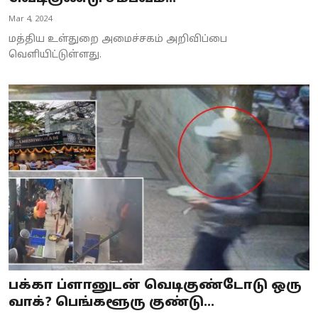
Mar 4, 2024
மத்திய உள்துறை அமைச்சகம் அறிவிப்பை
வெளியிட்டுள்ளது.
பக்கா ப்ளானுடன் வெடிகுண்டோடு ஒரு
வாக்? பெங்களூரு குண்டு...