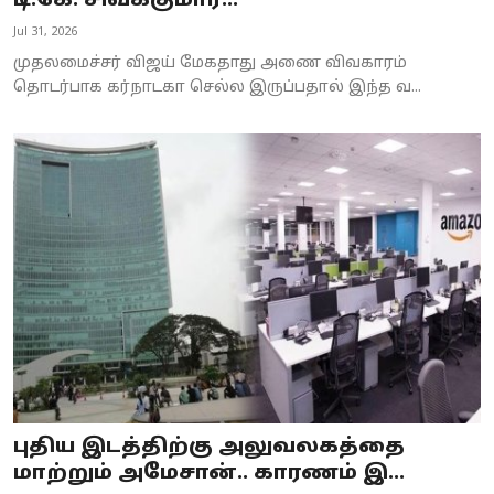
டி.கே. சிவக்குமார்..!
Business
Jul 31, 2026
முதலமைச்சர் விஜய் மேகதாது அணை விவகாரம்
Crime
தொடர்பாக கர்நாடகா செல்ல இருப்பதால் இந்த வ...
Tamilnadu
National
World
Astrology
Spirituality
Weather
Politics
புதிய இடத்திற்கு அலுவலகத்தை
மாற்றும் அமேசான்.. காரணம் இ...