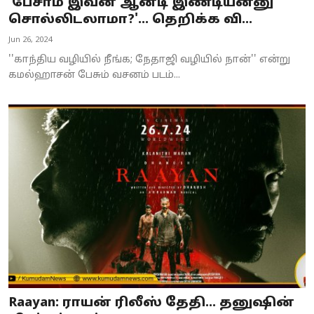
'பேசாம இவன ஆன்டி இண்டியன்னு
சொல்லிடலாமா?'... தெறிக்க வி...
Jun 26, 2024
''காந்திய வழியில் நீங்க; நேதாஜி வழியில் நான்'' என்று
கமல்ஹாசன் பேசும் வசனம் படம்...
Raayan: ராயன் ரிலீஸ் தேதி... தனுஷின்