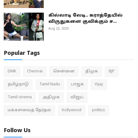
கில்லாடி லேடி.. கராத்தேயில்
விருதுகளை குவிக்கும் ச...
Aug 22, 2025
Popular Tags
DMK
Chennai
சென்னை
திமுக
BJP
தமிழ்நாடு
Tamil Nadu
பாஜக
Vijay
Tamil cinema
அதிமுக
விஜய்
மக்களவைத் தேர்தல்
Kollywood
politics
Follow Us