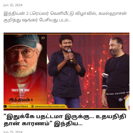
Jun 25, 2024
இந்தியன் 2 ட்ரெய்லர் வெளியீட்டு விழாவில், கமல்ஹாசன்
குறித்து ஷங்கர் பேசியது படம்...
”இதுக்கே பதட்டமா இருக்கு... உதயநிதி
தான் காரணம்” இந்திய...
Jun 25, 2024