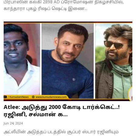
பிரபாஸின் கல்கி 2898 AD ப்ரோமோஷன் நிகழ்ச்சியில்,
காந்தாரா புகழ் ரிஷப் ஷெட்டி இணை...
Atlee: அடுத்து 2000 கோடி டார்க்கெட்..!
ரஜினி, சல்மான் க...
Jun 24, 2024
அட்லீயின் அடுத்தப் படத்தில் சூப்பர் ஸ்டார் ரஜினியும்