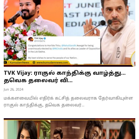
Business
Crime
Tamilnadu
National
World
TVK Vijay: ராகுல் காந்திக்கு வாழ்த்து...
Astrology
தவெக தலைவர் வி...
Jun 26, 2024
Spirituality
மக்களவையில் எதிர்க் கட்சித் தலைவராக தேர்வாகியுள்ள
Weather
ராகுல் காந்திக்கு, தவெக தலைவர்...
Politics