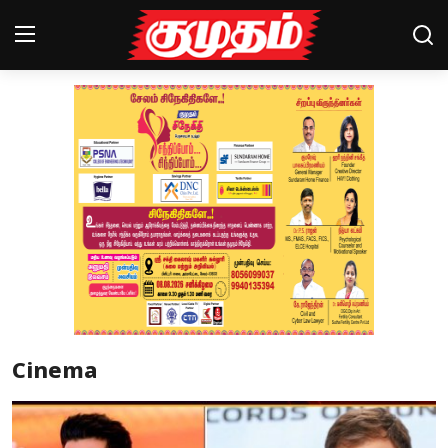
Home
Magazines
Games
Cinema
Videos
Health
Cinema
Sports
Special Story