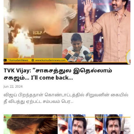
TVK Vijay: ”சாகசத்துல இதெல்லாம்
சகஜம்... I’ll come back...
Jun 22, 2024
விஜய் பிறந்தநாள் கொண்டாட்டத்தில் சிறுவனின் கையில்
தீ விபத்து ஏற்பட்ட சம்பவம் பெர...