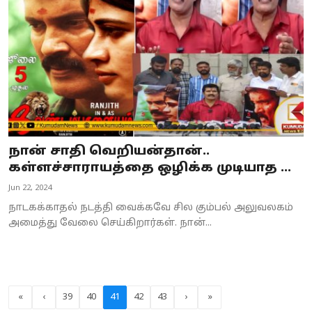
நான் சாதி வெறியன்தான்..
கள்ளச்சாராயத்தை ஒழிக்க முடியாத ...
Jun 22, 2024
நாடகக்காதல் நடத்தி வைக்கவே சில கும்பல் அலுவலகம்
அமைத்து வேலை செய்கிறார்கள். நான்...
«
‹
39
40
41
42
43
›
»