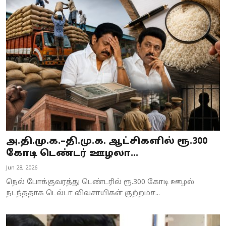
அ.தி.மு.க.–தி.மு.க. ஆட்சிகளில் ரூ.300
கோடி டெண்டர் ஊழலா...
Jun 28, 2026
நெல் போக்குவரத்து டெண்டரில் ரூ.300 கோடி ஊழல்
நடந்ததாக டெல்டா விவசாயிகள் குற்றம்ச...