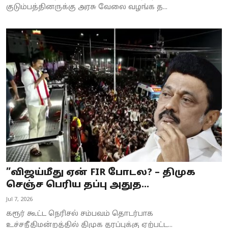
குடும்பத்தினருக்கு அரசு வேலை வழங்க த...
”விஜய்மீது ஏன் FIR போடல? – திமுக
செஞ்ச பெரிய தப்பு அதுத...
Jul 7, 2026
கரூர் கூட்ட நெரிசல் சம்பவம் தொடர்பாக
உச்சநீதிமன்றத்தில் திமுக தரப்புக்கு ஏற்பட்ட...