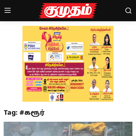
Home
Magazines
Games
Cinema
Videos
Health
Tag: #கரூர்
Sports
Special Story