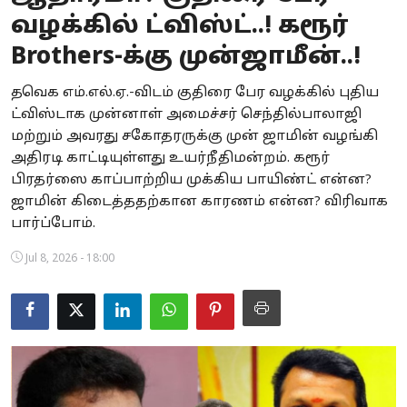
வழக்கில் ட்விஸ்ட்..! கரூர்
Business
Brothers-க்கு முன்ஜாமீன்..!
Crime
தவெக எம்.எல்.ஏ.-விடம் குதிரை பேர வழக்கில் புதிய
Tamilnadu
ட்விஸ்டாக முன்னாள் அமைச்சர் செந்தில்பாலாஜி
மற்றும் அவரது சகோதரருக்கு முன் ஜாமின் வழங்கி
National
அதிரடி காட்டியுள்ளது உயர்நீதிமன்றம். கரூர்
பிரதர்ஸை காப்பாற்றிய முக்கிய பாயிண்ட் என்ன?
World
ஜாமின் கிடைத்ததற்கான காரணம் என்ன? விரிவாக
பார்ப்போம்.
Astrology
Jul 8, 2026 - 18:00
Spirituality
Weather
Politics