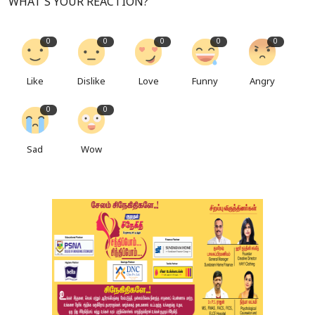
WHAT'S YOUR REACTION?
0
0
0
0
0
Like
Dislike
Love
Funny
Angry
0
0
Sad
Wow