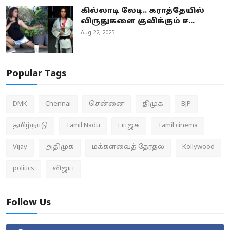
கில்லாடி லேடி.. கராத்தேயில்
விருதுகளை குவிக்கும் ச...
Aug 22, 2025
Popular Tags
DMK
Chennai
சென்னை
திமுக
BJP
தமிழ்நாடு
Tamil Nadu
பாஜக
Tamil cinema
Vijay
அதிமுக
மக்களவைத் தேர்தல்
Kollywood
politics
விஜய்
Follow Us