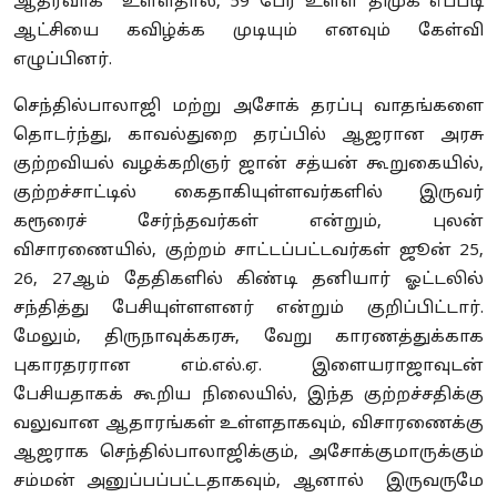
ஆதரவாக உள்ளதால், 59 பேர் உள்ள திமுக எப்படி
ஆட்சியை கவிழ்க்க முடியும் எனவும் கேள்வி
எழுப்பினர்.
செந்தில்பாலாஜி மற்று அசோக் தரப்பு வாதங்களை
தொடர்ந்து, காவல்துறை தரப்பில் ஆஜரான அரசு
குற்றவியல் வழக்கறிஞர் ஜான் சத்யன் கூறுகையில்,
குற்றச்சாட்டில் கைதாகியுள்ளவர்களில் இருவர்
கரூரைச் சேர்ந்தவர்கள் என்றும், புலன்
விசாரணையில், குற்றம் சாட்டப்பட்டவர்கள் ஜூன் 25,
26, 27ஆம் தேதிகளில் கிண்டி தனியார் ஓட்டலில்
சந்தித்து பேசியுள்ளளனர் என்றும் குறிப்பிட்டார்.
மேலும், திருநாவுக்கரசு, வேறு காரணத்துக்காக
புகாரதரரான எம்.எல்.ஏ. இளையராஜாவுடன்
பேசியதாகக் கூறிய நிலையில், இந்த குற்றச்சதிக்கு
வலுவான ஆதாரங்கள் உள்ளதாகவும், விசாரணைக்கு
ஆஜராக செந்தில்பாலாஜிக்கும், அசோக்குமாருக்கும்
சம்மன் அனுப்பப்பட்டதாகவும், ஆனால் இருவருமே