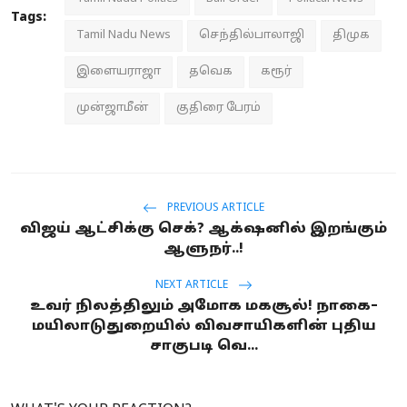
Tags:
Tamil Nadu News
செந்தில்பாலாஜி
திமுக
இளையராஜா
தவெக
கரூர்
முன்ஜாமீன்
குதிரை பேரம்
PREVIOUS ARTICLE
விஜய் ஆட்சிக்கு செக்? ஆக்‌ஷனில் இறங்கும்
ஆளுநர்..!
NEXT ARTICLE
உவர் நிலத்திலும் அமோக மகசூல்! நாகை–
மயிலாடுதுறையில் விவசாயிகளின் புதிய
சாகுபடி வெ...