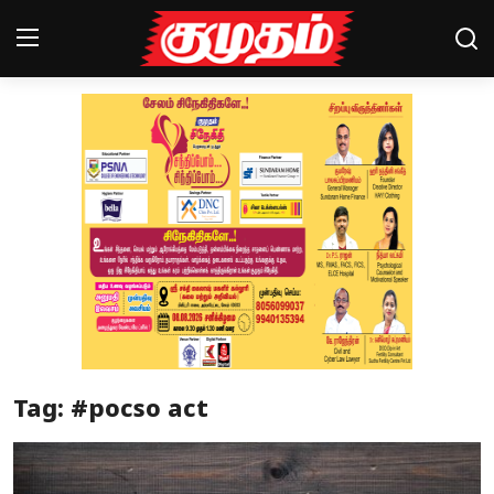
Home
Magazines
Games
Cinema
Videos
Health
Tag: #pocso act
Sports
Special Story