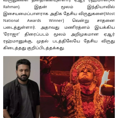
விருதுகளை தனதாக்கியுள்ளார் ஏஆர் ரஹ்மான்(AR
Rahman). இதன் மூலம் இந்தியாவில்
இசையமைப்பாளராக அதிக தேசிய விருதுகளை(Most
National Awards Winner) வென்று சாதனை
படைத்துள்ளார். அதாவது மணிரத்னம் இயக்கிய
‘ரோஜா’ திரைப்படம் மூலம் அறிமுகமான ஏஆர்
ரஹ்மானுக்கு, முதல் படத்திலேயே தேசிய விருது
கிடைத்தது குறிப்பிடத்தக்கது.