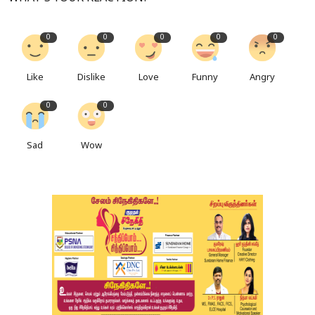
0
0
0
0
0
Like
Dislike
Love
Funny
Angry
0
0
Sad
Wow