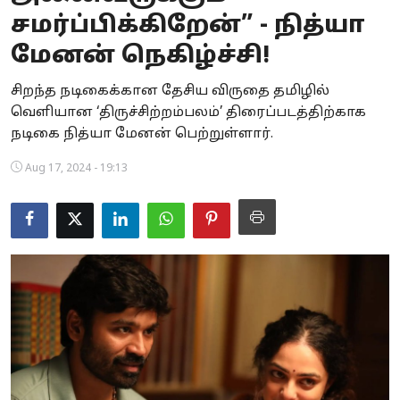
சமர்ப்பிக்கிறேன்” - நித்யா
Business
மேனன் நெகிழ்ச்சி!
Crime
சிறந்த நடிகைக்கான தேசிய விருதை தமிழில்
Tamilnadu
வெளியான ‘திருச்சிற்றம்பலம்’ திரைப்படத்திற்காக
நடிகை நித்யா மேனன் பெற்றுள்ளார்.
National
Aug 17, 2024 - 19:13
World
Astrology
Spirituality
Weather
Politics