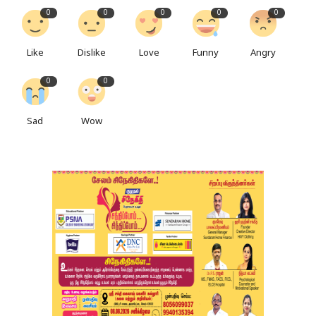
0
0
0
0
0
Like
Dislike
Love
Funny
Angry
0
0
Sad
Wow