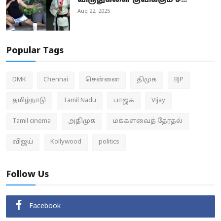
விருதுகளை குவிக்கும் ச...
Aug 22, 2025
Popular Tags
DMK
Chennai
சென்னை
திமுக
BJP
தமிழ்நாடு
Tamil Nadu
பாஜக
Vijay
Tamil cinema
அதிமுக
மக்களவைத் தேர்தல்
விஜய்
Kollywood
politics
Follow Us
Facebook