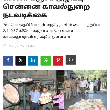
சென்னை காவல்துறை
Business
நடவடிக்கை
Crime
784 போதைப்பொருள் வழக்குகளில் கைப்பற்றப்பட்ட
Tamilnadu
2,449.37 கிலோ கஞ்சாவை சென்னை
காவல்துறையினர் அழித்துள்ளனர்.
National
Jun 26, 2026 - 11:48
World
Astrology
Spirituality
Weather
Politics