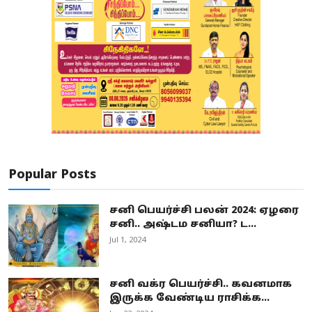
Popular Posts
சனி பெயர்ச்சி பலன் 2024: ஏழரை
சனி.. அஷ்டம சனியா? ட...
Jul 1, 2024
சனி வக்ர பெயர்ச்சி.. கவனமாக
இருக்க வேண்டிய ராசிக்க...