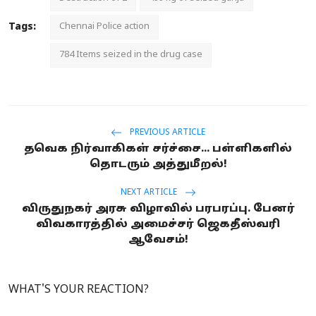
Tags:
Chennai Police action
784 Items seized in the drug case
PREVIOUS ARTICLE
தவெக நிர்வாகிகள் சர்ச்சை... பள்ளிகளில்
தொடரும் அத்துமீறல்!
NEXT ARTICLE
விருதுநகர் அரசு விழாவில் பரபரப்பு. பேனர்
விவகாரத்தில் அமைச்சர் ஜெகதீஸ்வரி
ஆவேசம்!
WHAT'S YOUR REACTION?