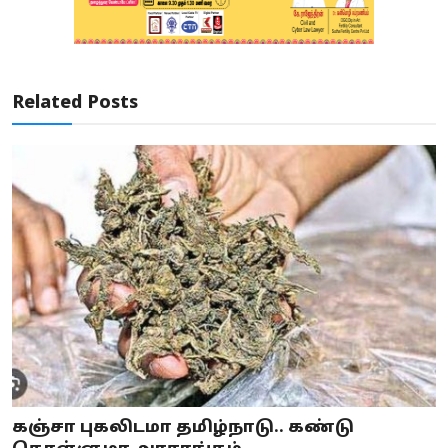
Related Posts
கஞ்சா புகலிடமா தமிழ்நாடு.. கண்டு