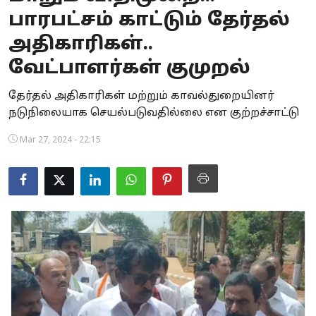
பாரபட்சம் காட்டும் தேர்தல்
Business
அதிகாரிகள்..
Crime
வேட்பாளர்கள் குமுறல்
Tamilnadu
தேர்தல் அதிகாரிகள் மற்றும் காவல்துறையினர்
நடுநிலையாக செயல்படுவதில்லை என குற்றச்சாட்டு
National
Mar 27, 2024 - 22:15
World
Astrology
Spirituality
Weather
Politics