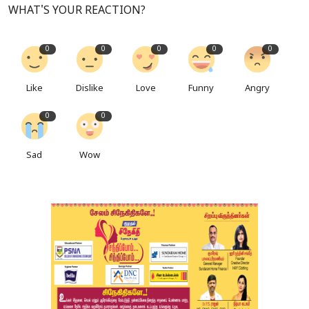
WHAT'S YOUR REACTION?
0
0
0
0
0
Like
Dislike
Love
Funny
Angry
0
0
Sad
Wow