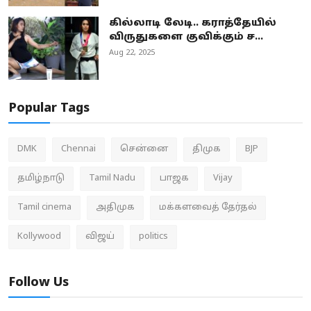
கில்லாடி லேடி.. கராத்தேயில்
விருதுகளை குவிக்கும் ச...
Aug 22, 2025
Popular Tags
DMK
Chennai
சென்னை
திமுக
BJP
தமிழ்நாடு
Tamil Nadu
பாஜக
Vijay
Tamil cinema
அதிமுக
மக்களவைத் தேர்தல்
Kollywood
விஜய்
politics
Follow Us