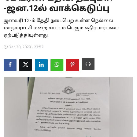
-ஜன.12ல் வாக்கெடுப்பு
Business
ஜனவரி 12-ம் தேதி நடைபெற உள்ள நெல்லை
Crime
மாநகராட்சி மன்ற கூட்டம் பெரும் எதிர்பார்ப்பை
ஏற்படுத்தியுள்ளது.
Tamilnadu
Dec 30, 2023 - 23:52
National
World
Astrology
Spirituality
Weather
Politics