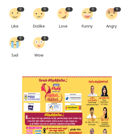
0
0
0
0
0
Like
Dislike
Love
Funny
Angry
0
0
Sad
Wow