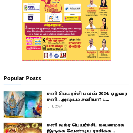
Popular Posts
சனி பெயர்ச்சி பலன் 2024: ஏழரை
சனி.. அஷ்டம சனியா? ட...
Jul 1, 2024
சனி வக்ர பெயர்ச்சி.. கவனமாக
இருக்க வேண்டிய ராசிக்க...