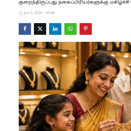
குறைந்திருப்பது நகைப்பிரியர்களுக்கு மகிழ்ச்
Business
Jun 6, 2026 - 09:46
Crime
Tamilnadu
National
World
Astrology
Spirituality
Weather
Politics