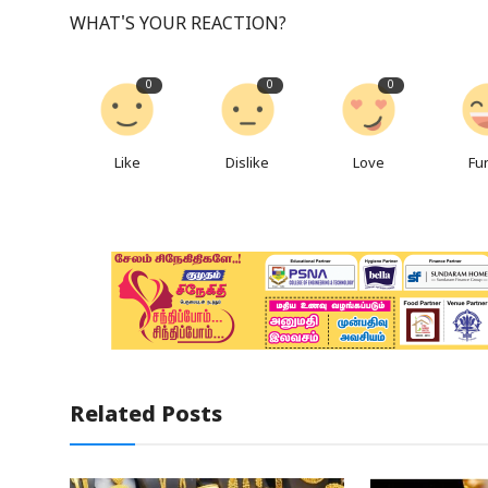
WHAT'S YOUR REACTION?
0
0
0
Like
Dislike
Love
Fu
Related Posts