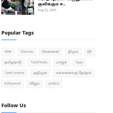
குவிக்கும் ச...
Aug 22, 2025
Popular Tags
DMK
Chennai
சென்னை
திமுக
BJP
தமிழ்நாடு
Tamil Nadu
பாஜக
Vijay
Tamil cinema
அதிமுக
மக்களவைத் தேர்தல்
Kollywood
விஜய்
politics
Follow Us