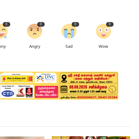
0
0
0
0
nny
Angry
Sad
Wow