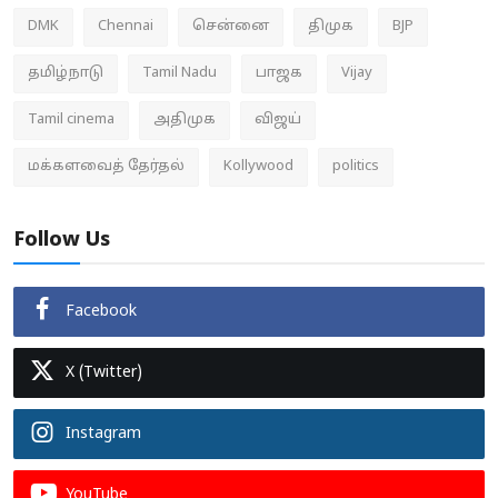
DMK
Chennai
சென்னை
திமுக
BJP
தமிழ்நாடு
Tamil Nadu
பாஜக
Vijay
Tamil cinema
அதிமுக
விஜய்
மக்களவைத் தேர்தல்
Kollywood
politics
Follow Us
Facebook
X (Twitter)
Instagram
YouTube