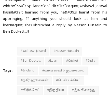
width="560"><p lang="en" dir="ltr">&quot;Yashasvi Jaiswal
hasn&#39;t learned from you, he&#39;s learnt from his
upbringing. If anything you should look at him and
learn&quot;.<br><br>What a reply by Nasser Hussain to
Ben Duckett...!!!
#Yashasvi Jaiswal
#Nasser Hussain
#Ben Duckett
#Learn
#Cricket
#India
Tags:
#England
#யாஷஸ்வி ஜெய்ஸ்வால்
#நசீர் ஹூசைன்
#பென் டக்கெட்
#கிரிக்கெட்
#இந்தியா
#இங்கிலாந்து