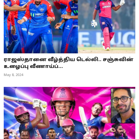
ராஜஸ்தானை வீழ்த்திய டெல்லி.. சஞ்சுவின்
உழைப்பு வீணாய்ப்...
May 8, 2024