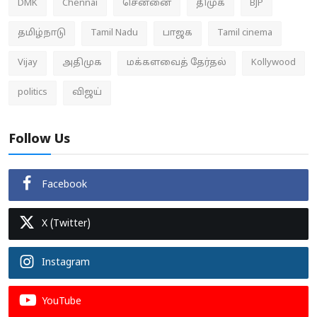
DMK
Chennai
சென்னை
திமுக
BJP
தமிழ்நாடு
Tamil Nadu
பாஜக
Tamil cinema
Vijay
அதிமுக
மக்களவைத் தேர்தல்
Kollywood
politics
விஜய்
Follow Us
Facebook
X (Twitter)
Instagram
YouTube