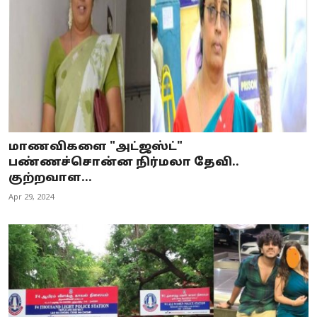
மாணவிகளை "அட்ஜஸ்ட்"
பண்ணச்சொன்ன நிர்மலா தேவி..
குற்றவாள...
Apr 29, 2024