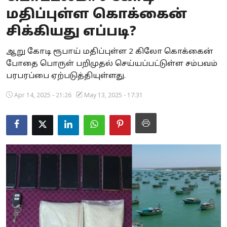
மதிப்புள்ள கொக்கைன்
Business
சிக்கியது எப்படி?
Crime
ஆறு கோடி ரூபாய் மதிப்புள்ள 2 கிலோ கொக்கைன்
Tamilnadu
போதை பொருள் பறிமுதல் செய்யப்பட்டுள்ள சம்பவம்
பரபரப்பை ஏற்படுத்தியுள்ளது.
National
Apr 14, 2025 - 21:26
May 13, 2025 - 17:31
World
Astrology
Spirituality
Weather
Politics