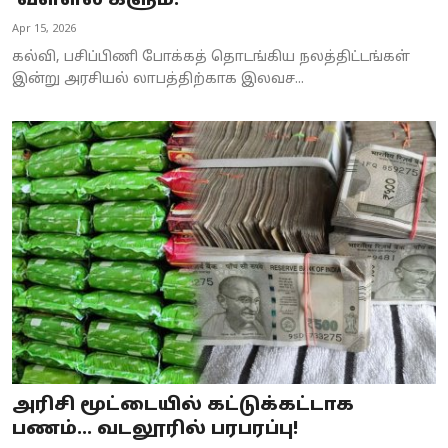
'வள்ளல்'களும்!
Business
Apr 15, 2026
கல்வி, பசிப்பிணி போக்கத் தொடங்கிய நலத்திட்டங்கள்
Crime
இன்று அரசியல் லாபத்திற்காக இலவச...
Tamilnadu
National
World
Astrology
Spirituality
Weather
Politics
அரிசி மூட்டையில் கட்டுக்கட்டாக
பணம்... வடலூரில் பரபரப்பு!